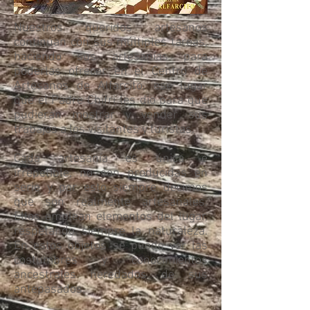
Nuestros queridos artesanos
continúan con sus múltiples tareas,
haciendo sus artesanías para
poderlas ofrecer en el Centro de
Artesanos de Alfarcito, ese lugar
que el Padre Chifri les dio para que
pudieran mostrar y vender sus
trabajos a los visitantes y turistas.
Cada artesanía es única e
irrepetible, no son producidas en
serie y por esto siempre decimos
que son realmente artesanales.
Ellos emplean elementos del lugar,
respetando siempre la naturaleza.
En estos objetos se puede ver las
costumbres y conocimientos
ancestrales heredados de sus
antepasados.