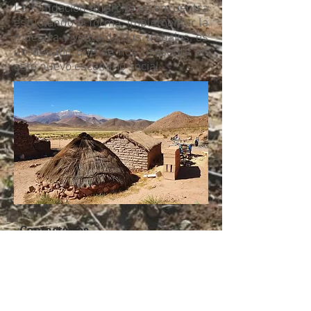
La Fundación Alfarcito se encuentra
estudiando la forma implementar la
muestra y venta de sus trabajos, es
un desafío que se nos presenta en
este nuevo escenario social.
Contactanos
Comunicate con nosotros
contacto@fundacionalfarcito.org.ar
Nuestra sede:
España 737, Villa San Lorenzo