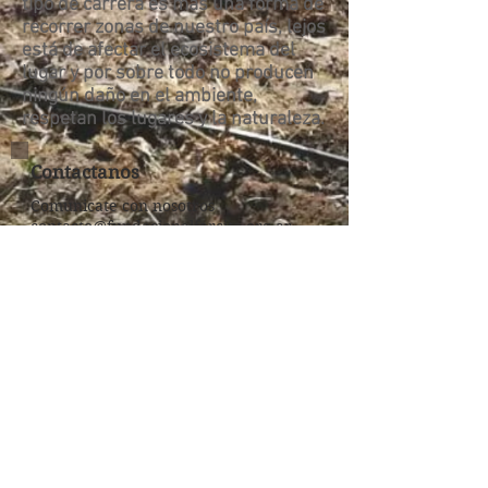
tipo de carrera es más una forma de
recorrer zonas de nuestro país, lejos
está de afectar el ecosistema del
lugar y por sobre todo no producen
ningún daño en el ambiente,
respetan los lugares y la naturaleza.
Contactanos
Comunicate con nosotros
contacto@fundacionalfarcito.org.ar
Nuestra sede:
España 737, Villa San Lorenzo
Nuestras Redes
"
Después del Abismo"
el libro del Padre Chifri