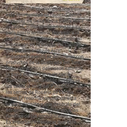
La XII Edición se vivió en Salta y en
esta oportunidad se recorrió desde
la ciudad de Salta hasta Santa Rosa
de Tastil, almorzando en Ing Maury
para posteriormente regresar a la
capital salteña, donde quedaron en
exposición en la puerta del Cabildo.
Los participantes de este
importante evento se deleitaron con
productos de la Quebrada del Toro,
tales como unos deliciosos cabritos,
la papa andina y el maíz capia.
Quedaron emocionados cuando se
les contó la obra del Padre Chifri en
los cerros de Rosario de Lerma,
como Él recorría caminando esta
vasta extensión y que después del
accidente continuó visitando a las
familias de las comunidades.
Es importante destacar que este