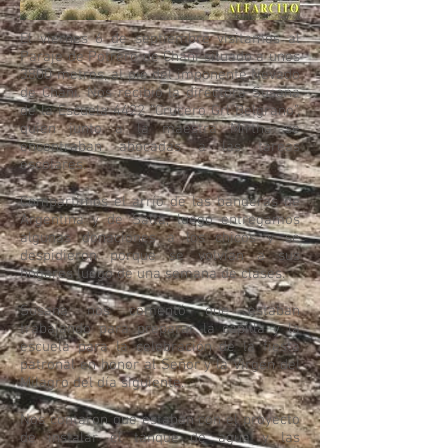
El viernes 6 de septiembre visitamos al
Paraje de Potrero de Chañi situado a unos
3800 metros, al pie del imponente Nevado
de Chañi. Nos recibió la directora Susana
de la Escuela 4422 “Crucero Grl Belgrano”,
quien junto a la maestra Mirtha se
encontraban abocadas a las tareas
escolares.
Compartimos el arrío de las banderas de
Argentina y de Salta, luego entregamos
algunas donaciones a los chicos y se
despidieron porque se volvían a sus
hogares luego de una semana de clases.
Susana nos comentó que estaban
trabajando para preparar la capilla y la
escuela para la celebración de la fiesta
patronal en honor al Señor y la Virgen del
Milagro del día siguiente.
Nos contaron que estaban con el proyecto
de instalar el tanque de agua y las