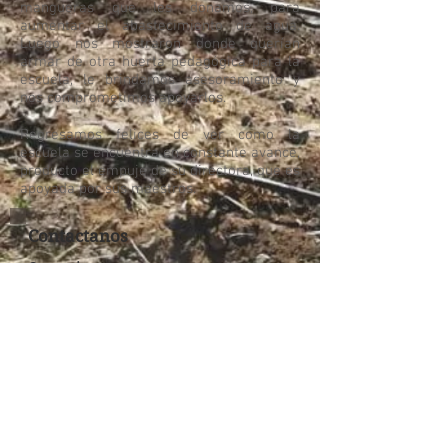
mangueras que les donamos, para
aumentar el abastecimiento de agua.
Luego nos mostraron donde querían
armar de otra huerta pedagógica para la
escuela, le brindamos asesoramiento y
nos comprometimos apoyarlos.
Regresamos felices de ver como la
escuela se encuentra en constante avance,
producto el empuje de su directora, que es
apoyada por sus maestros.
Contactanos
Comunicate con nosotros
contacto@fundacionalfarcito.org.ar
Nuestra sede:
España 737, Villa San Lorenzo
Nuestras Redes